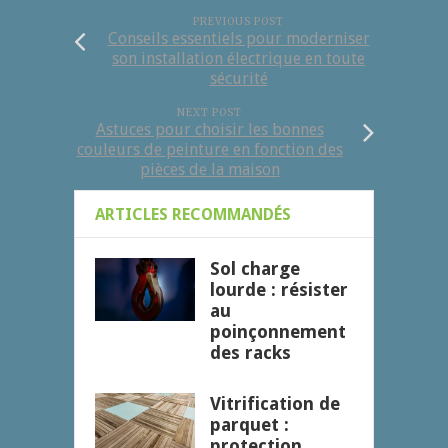
PREVIOUS POST
Conseils essentiels pour moderniser
son installation électrique en toute
sécurité
NEXT POST
Astuces pour choisir les bonnes
couleurs de peinture en fonction des
pièces de la maison
ARTICLES RECOMMANDÉS
Sol charge
lourde : résister
au
poinçonnement
des racks
Vitrification de
parquet :
protection