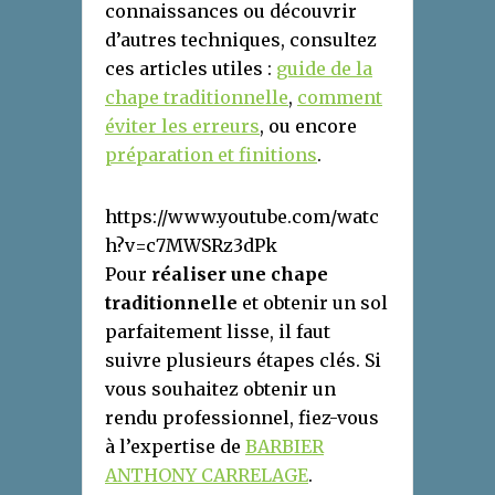
connaissances ou découvrir
d’autres techniques, consultez
ces articles utiles :
guide de la
chape traditionnelle
,
comment
éviter les erreurs
, ou encore
préparation et finitions
.
https://www.youtube.com/watc
h?v=c7MWSRz3dPk
Pour
réaliser une chape
traditionnelle
et obtenir un sol
parfaitement lisse, il faut
suivre plusieurs étapes clés. Si
vous souhaitez obtenir un
rendu professionnel, fiez-vous
à l’expertise de
BARBIER
ANTHONY CARRELAGE
.