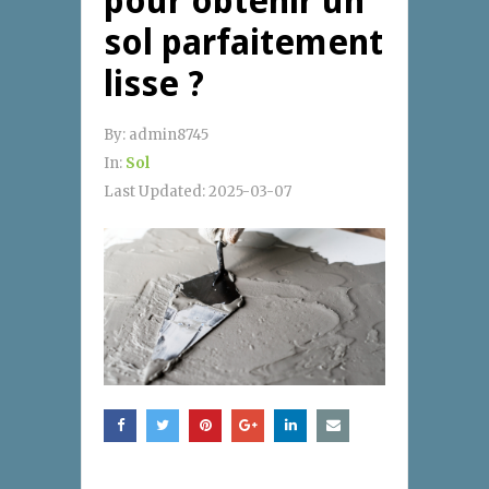
pour obtenir un
sol parfaitement
lisse ?
By:
admin8745
In:
Sol
Last Updated:
2025-03-07