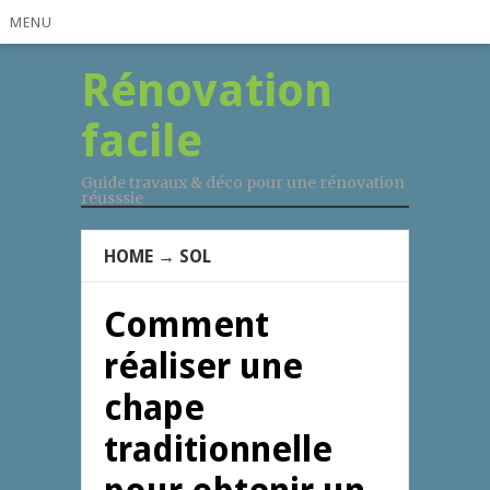
MENU
Rénovation
facile
Guide travaux & déco pour une rénovation
réusssie
HOME
→
SOL
Comment
réaliser une
chape
traditionnelle