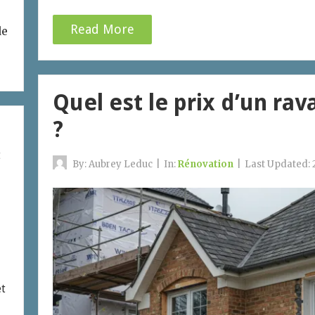
Read More
de
Quel est le prix d’un ra
?
t
By:
Aubrey Leduc
|
In:
Rénovation
|
Last Updated:
et