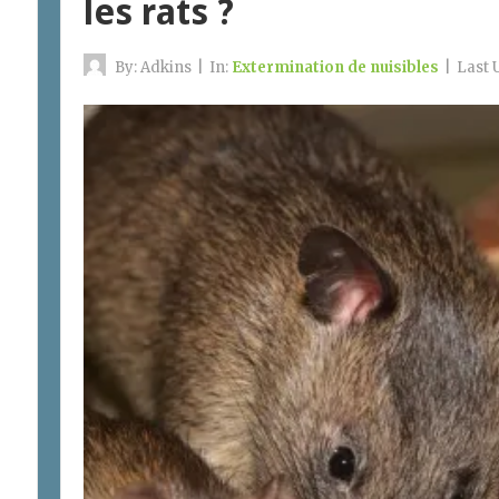
les rats ?
By:
Adkins
|
In:
Extermination de nuisibles
|
Last 