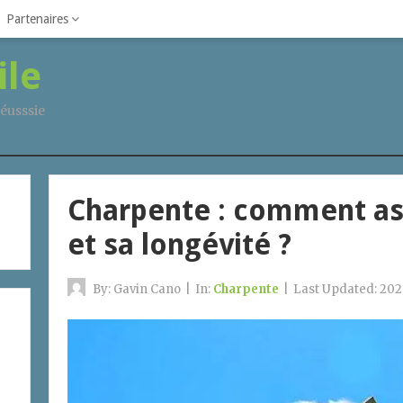
Partenaires
ile
éusssie
Charpente : comment ass
et sa longévité ?
By:
Gavin Cano
|
In:
Charpente
|
Last Updated:
202