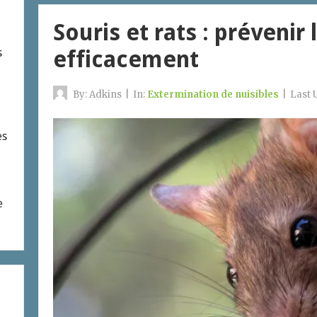
Souris et rats : prévenir 
efficacement
s
By:
Adkins
|
In:
Extermination de nuisibles
|
Last 
es
e