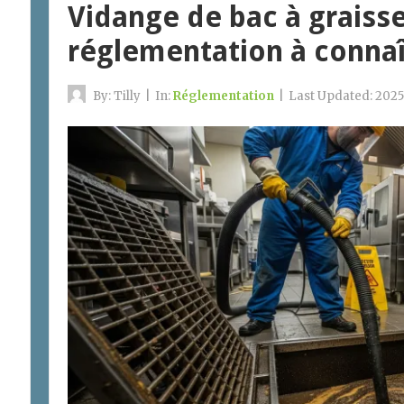
Vidange de bac à graisse
réglementation à connaî
By:
Tilly
|
In:
Réglementation
|
Last Updated:
2025