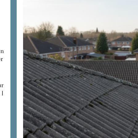
on
er
ur
 |