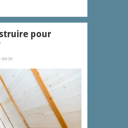
struire pour
?
-09-30