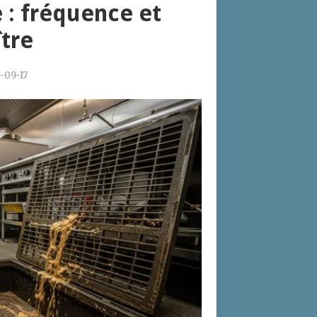
 : fréquence et
tre
-09-17