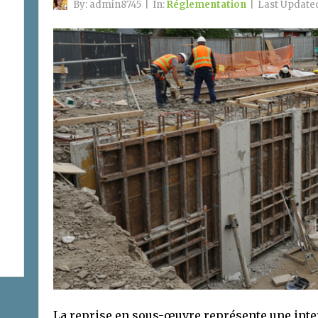
By:
admin8745
|
In:
Réglementation
|
Last Update
La reprise en sous-œuvre représente une inte