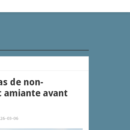
as de non-
c amiante avant
26-03-06