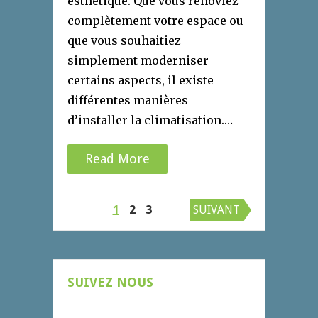
esthétique. Que vous rénoviez
complètement votre espace ou
que vous souhaitiez
simplement moderniser
certains aspects, il existe
différentes manières
d’installer la climatisation.…
Read More
Pagination
1
2
3
SUIVANT
des
publications
SUIVEZ NOUS