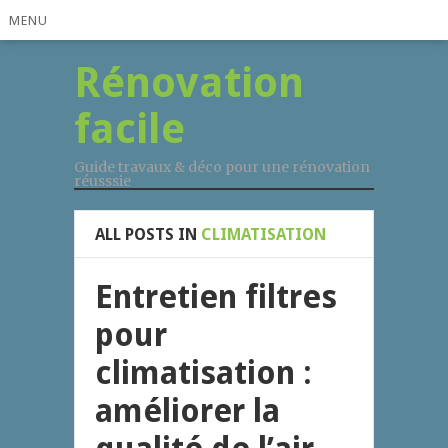
MENU
Rénovation
facile
Guide travaux & déco pour une rénovation
réusssie
ALL POSTS IN
CLIMATISATION
Entretien filtres
pour
climatisation :
améliorer la