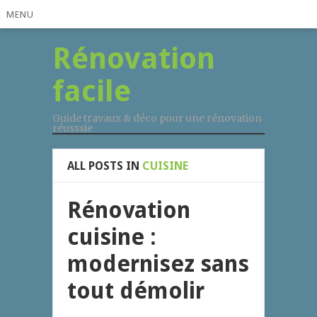
MENU
Rénovation
facile
Guide travaux & déco pour une rénovation
réusssie
ALL POSTS IN
CUISINE
Rénovation
cuisine :
modernisez sans
tout démolir