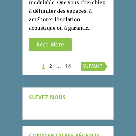
modulable. Que vous cherchiez
à délimiter des espaces, à
améliorer l’isolation
acoustique ou à garantir…
Read More
Pagination
1
2
…
14
SUIVANT
des
publications
SUIVEZ NOUS
COMMENTAIRES RÉCENTS