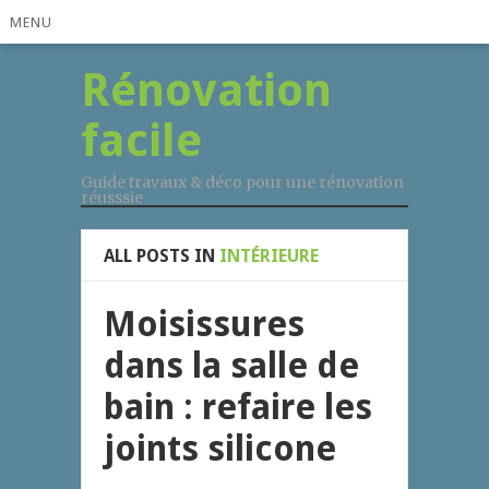
MENU
Rénovation
facile
Guide travaux & déco pour une rénovation
réusssie
ALL POSTS IN
INTÉRIEURE
Moisissures
dans la salle de
bain : refaire les
joints silicone