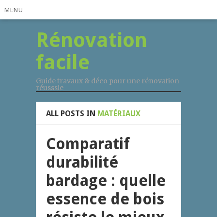
MENU
Rénovation
facile
Guide travaux & déco pour une rénovation
réusssie
ALL POSTS IN
MATÉRIAUX
Comparatif
durabilité
bardage : quelle
essence de bois