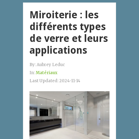
Miroiterie : les
différents types
de verre et leurs
applications
By:
Aubrey Leduc
In:
Matériaux
Last Updated:
2024-11-14