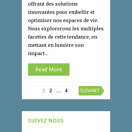
offrant des solutions
innovantes pour embellir et
optimiser nos espaces de vie.
Nous explorerons les multiples
facettes de cette tendance, en
mettant en lumière son
impact…
Read More
Pagination
1
2
…
4
SUIVANT
des
publications
SUIVEZ NOUS