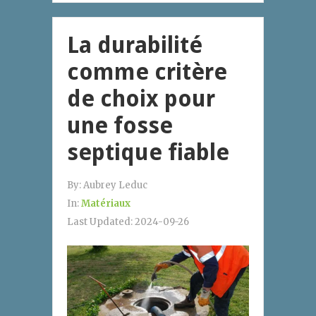
La durabilité
comme critère
de choix pour
une fosse
septique fiable
By:
Aubrey Leduc
In:
Matériaux
Last Updated:
2024-09-26