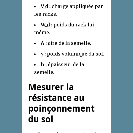
V_d :
charge appliquée par
les racks.
W_d :
poids du rack lui-
même.
A :
aire de la semelle.
γ :
poids volumique du sol.
h :
épaisseur de la
semelle.
Mesurer la
résistance au
poinçonnement
du sol