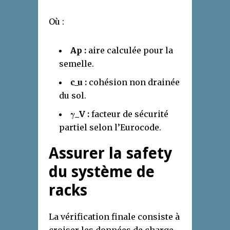
Où :
Ap :
aire calculée pour la
semelle.
c_u :
cohésion non drainée
du sol.
γ_V :
facteur de sécurité
partiel selon l’Eurocode.
Assurer la
safety
du système de
racks
La vérification finale consiste à