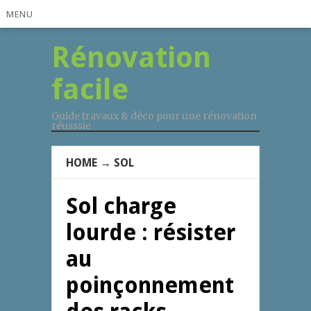
MENU
Rénovation
facile
Guide travaux & déco pour une rénovation
réusssie
HOME
→
SOL
Sol charge
lourde : résister
au
poinçonnement