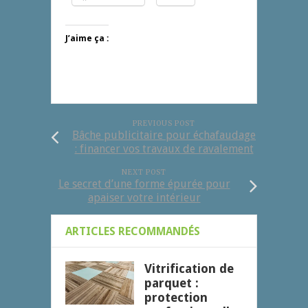
J’aime ça :
PREVIOUS POST
Bâche publicitaire pour échafaudage
: financer vos travaux de ravalement
NEXT POST
Le secret d’une forme épurée pour
apaiser votre intérieur
ARTICLES RECOMMANDÉS
Vitrification de
parquet :
protection