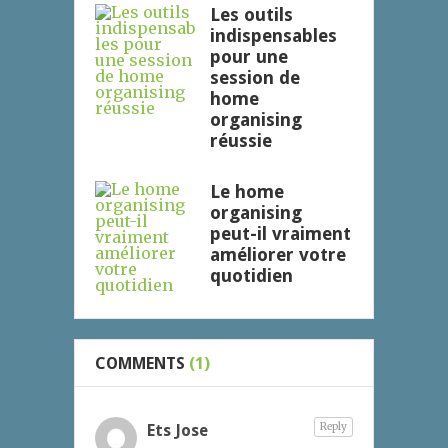
Les outils
indispensables
pour une
session de
home
organising
réussie
Le home
organising
peut-il vraiment
améliorer votre
quotidien
COMMENTS
(1)
Reply
Ets Jose