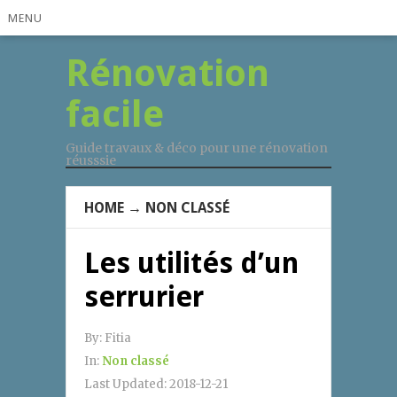
MENU
Rénovation
facile
Guide travaux & déco pour une rénovation
réusssie
HOME
→
NON CLASSÉ
Les utilités d’un
serrurier
By:
Fitia
In:
Non classé
Last Updated:
2018-12-21