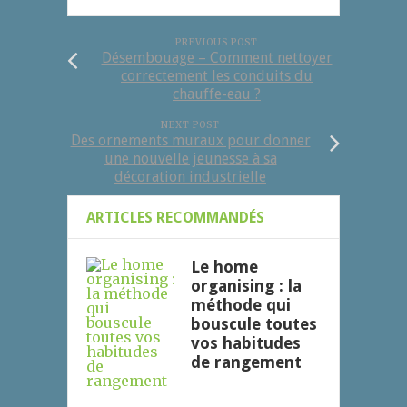
PREVIOUS POST
Désembouage – Comment nettoyer
correctement les conduits du
chauffe-eau ?
NEXT POST
Des ornements muraux pour donner
une nouvelle jeunesse à sa
décoration industrielle
ARTICLES RECOMMANDÉS
Le home
organising : la
méthode qui
bouscule toutes
vos habitudes
de rangement