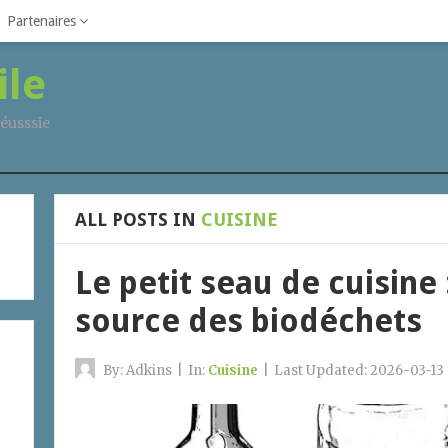
Partenaires
ile
éusssie
ALL POSTS IN
CUISINE
Le petit seau de cuisine :
source des biodéchets
By:
Adkins
|
In:
Cuisine
|
Last Updated:
2026-03-13