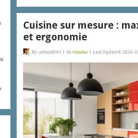
Cuisine sur mesure : m
s
et ergonomie
By:
admin8745
|
In:
Cuisine
|
Last Updated:
2026-0
es
e