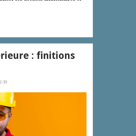
ieure : finitions
2-19