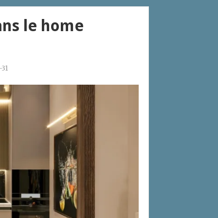
dans le home
-31