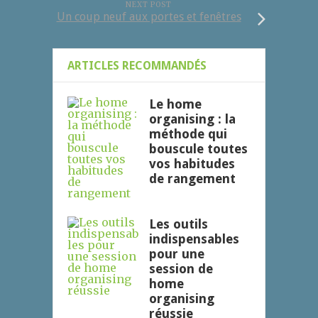
NEXT POST
Un coup neuf aux portes et fenêtres
ARTICLES RECOMMANDÉS
Le home
organising : la
méthode qui
bouscule toutes
vos habitudes
de rangement
Les outils
indispensables
pour une
session de
home
organising
réussie