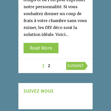
notre personnalité. Si vous
souhaitez donner un coup de
frais à votre chambre sans vous
ruiner, les DIY déco sont la
solution idéale. Voici…
Read More
Pagination
1
2
SUIVANT
des
publications
SUIVEZ NOUS