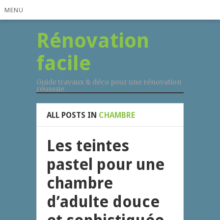
MENU
Rénovation
facile
Guide travaux & déco pour une rénovation
réusssie
ALL POSTS IN
CHAMBRE
Les teintes
pastel pour une
chambre
d’adulte douce