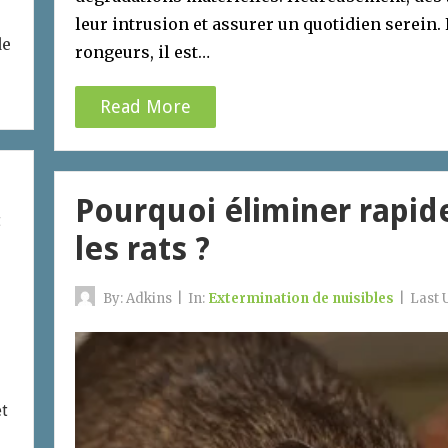
leur intrusion et assurer un quotidien serein. 
de
rongeurs, il est…
Read More
Pourquoi éliminer rapid
t
les rats ?
By:
Adkins
|
In:
Extermination de nuisibles
|
Last 
et