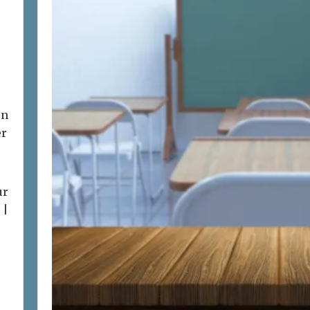
on
er
ur
 |