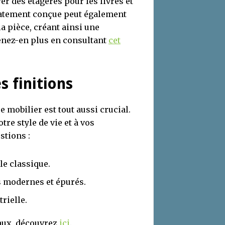
r des étagères pour les livres et
icatement conçue peut également
la pièce, créant ainsi une
enez-en plus en consultant
cet
s finitions
e mobilier est tout aussi crucial.
re style de vie et à vos
stions :
le classique.
 modernes et épurés.
rielle.
aux, découvrez
ici
.