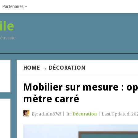
Partenaires
ile
éusssie
HOME
→
DÉCORATION
Mobilier sur mesure : o
mètre carré
By:
admin8745
|
In:
Décoration
|
Last Updated:
20