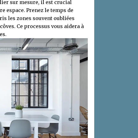
ier sur mesure, il est crucial
tre espace. Prenez le temps de
is les zones souvent oubliées
lcôves. Ce processus vous aidera à
es.