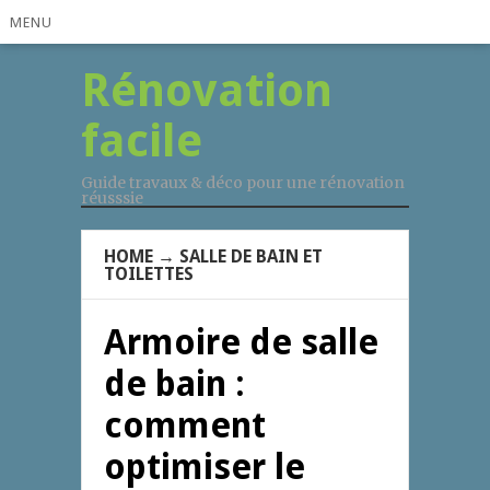
MENU
Rénovation
facile
Guide travaux & déco pour une rénovation
réusssie
HOME
→
SALLE DE BAIN ET
TOILETTES
Armoire de salle
de bain :
comment
optimiser le