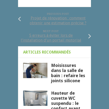
PREVIOUS POST
Projet de rénovation : comment
obtenir une estimation précise ?
NEXT POST
5 erreurs à éviter lors de
l’installation d’un portail motorisé
ARTICLES RECOMMANDÉS
Moisissures
dans la salle de
bain : refaire les
joints silicone
Hauteur de
cuvette WC
suspendu : le
confort avant