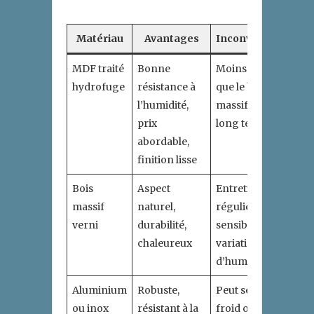
Matériau
Avantages
Inconvénients
MDF traité
Bonne
Moins durable
hydrofuge
résistance à
que le bois
l’humidité,
massif sur le
prix
long terme
abordable,
finition lisse
Bois
Aspect
Entretien
massif
naturel,
régulier et
verni
durabilité,
sensible aux
chaleureux
variations
d’humidité
Aluminium
Robuste,
Peut sembler
ou inox
résistant à la
froid ou