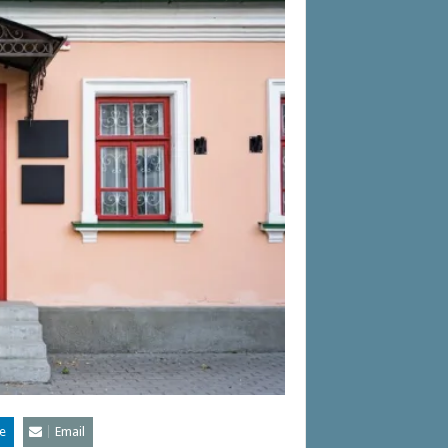
e
Email