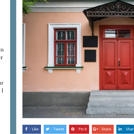
on
er
ur
 |
Like
Tweet
Pin it
Share
Shar