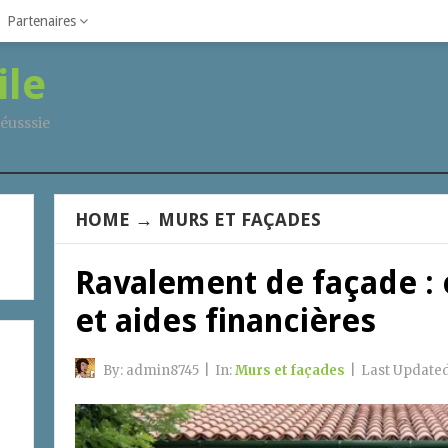
Partenaires
ile
éusssie
HOME
→
MURS ET FAÇADES
Ravalement de façade : 
et aides financières
By:
admin8745
|
In:
Murs et façades
|
Last Update