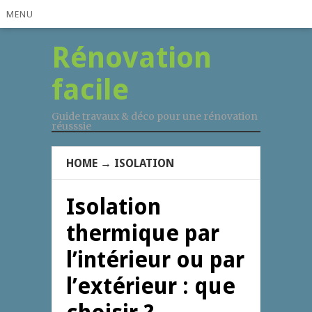
MENU
Rénovation
facile
Guide travaux & déco pour une rénovation
réusssie
HOME
→
ISOLATION
Isolation
thermique par
l’intérieur ou par
l’extérieur : que