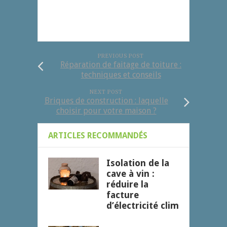
PREVIOUS POST
Réparation de faitage de toiture :
techniques et conseils
NEXT POST
Briques de construction : laquelle
choisir pour votre maison ?
ARTICLES RECOMMANDÉS
Isolation de la
cave à vin :
réduire la
facture
d’électricité clim