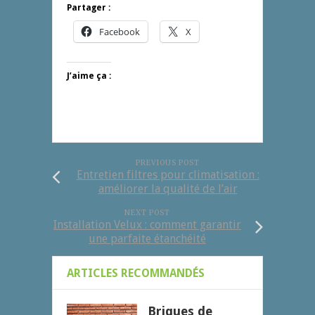
Partager :
Facebook
X
J’aime ça :
PREVIOUS POST
Entretien filtres pour climatisation :
améliorer la qualité de l’air
NEXT POST
Installation Velux : comment garantir
une parfaite étanchéité
ARTICLES RECOMMANDÉS
Briques de