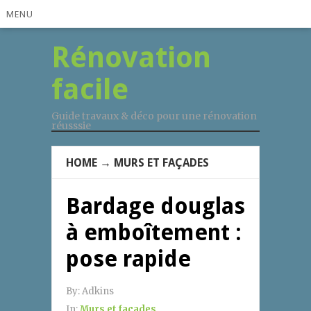
MENU
Rénovation
facile
Guide travaux & déco pour une rénovation
réusssie
HOME
→
MURS ET FAÇADES
Bardage douglas
à emboîtement :
pose rapide
By:
Adkins
In:
Murs et façades