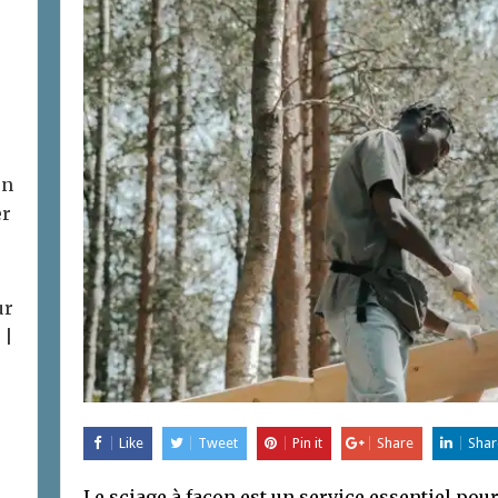
on
er
ur
 |
Like
Tweet
Pin it
Share
Shar
Le sciage à façon est un service essentiel po