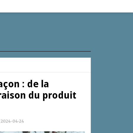
açon : de la
vraison du produit
:
2024-04-24