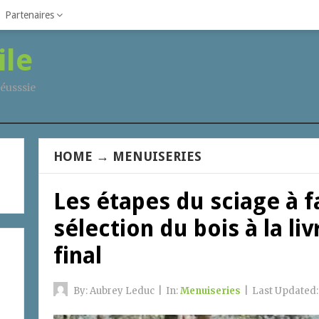
Partenaires
ile
éusssie
HOME
→
MENUISERIES
Les étapes du sciage à f
sélection du bois à la li
final
By:
Aubrey Leduc
|
In:
Menuiseries
|
Last Updated