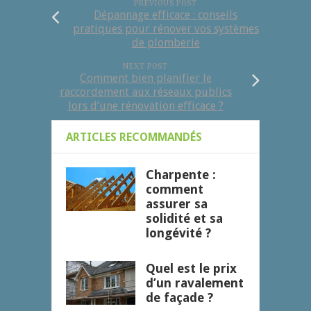
PREVIOUS POST
Dépannage efficace : conseils
pratiques pour rénover vos systèmes
de plomberie
NEXT POST
Comment bien planifier le
raccordement aux réseaux publics
lors d’une rénovation efficace ?
ARTICLES RECOMMANDÉS
Charpente :
comment
assurer sa
solidité et sa
longévité ?
Quel est le prix
d’un ravalement
de façade ?