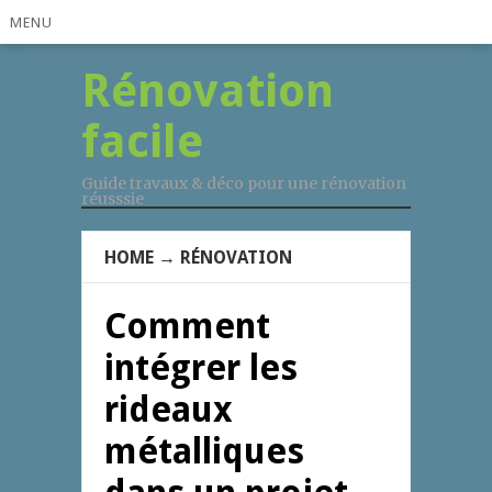
MENU
Rénovation
facile
Guide travaux & déco pour une rénovation
réusssie
HOME
→
RÉNOVATION
Comment
intégrer les
rideaux
métalliques