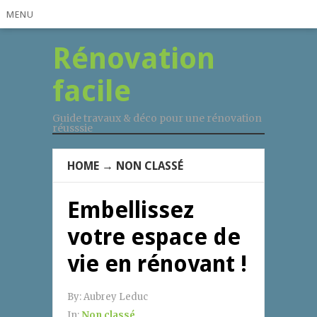
MENU
Rénovation
facile
Guide travaux & déco pour une rénovation
réusssie
HOME
→
NON CLASSÉ
Embellissez
votre espace de
vie en rénovant !
By:
Aubrey Leduc
In:
Non classé