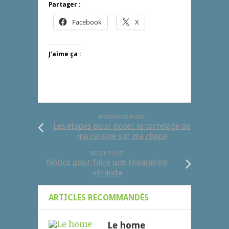
Partager :
Facebook
X
J’aime ça :
PREVIOUS POST
Les étapes pour poser le carrelage de
ma cuisine sur ma chape
NEXT POST
Notice pour faire une réparation
véranda
ARTICLES RECOMMANDÉS
Le home