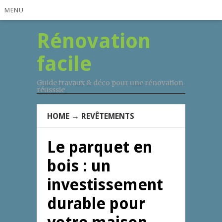
MENU
Rénovation
facile
Guide travaux & déco pour une rénovation
réusssie
HOME
→
REVÊTEMENTS
Le parquet en
bois : un
investissement
durable pour