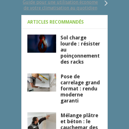
Guide pour une utilisation économe
de votre climatisation au quotidien
ARTICLES RECOMMANDÉS
Sol charge
lourde : résister
au
poinçonnement
des racks
Pose de
carrelage grand
format : rendu
moderne
garanti
Mélange plâtre
et béton : le
cauchemar des