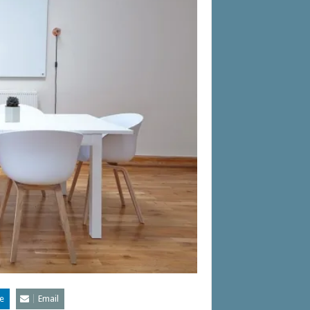
e
Email