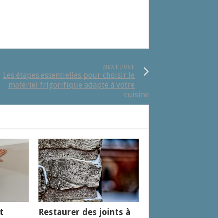
NEXT POST
Les étapes essentielles pour choisir le
matériel frigorifique adapté à votre
cuisine
t
Restaurer des joints à