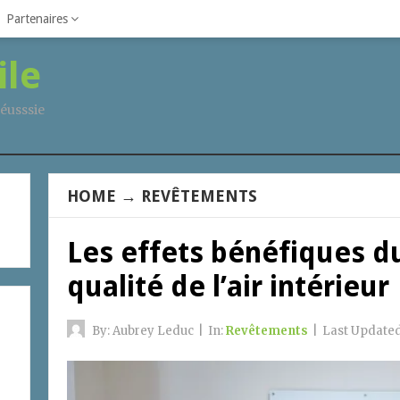
Partenaires
ile
éusssie
HOME
→
REVÊTEMENTS
Les effets bénéfiques du
qualité de l’air intérieur
By:
Aubrey Leduc
|
In:
Revêtements
|
Last Update