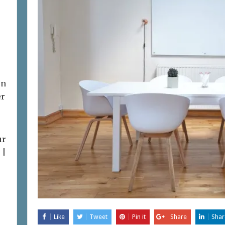
on
er
ur
 |
Like
Tweet
Pin it
Share
Shar