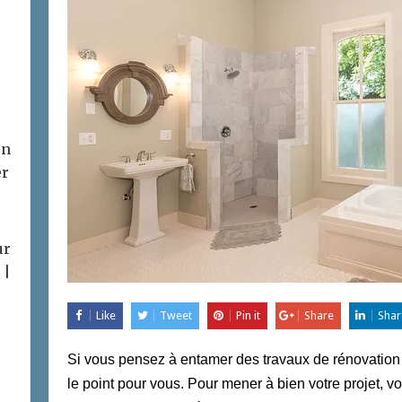
on
er
ur
 |
Like
Tweet
Pin it
Share
Shar
Si vous pensez à entamer des travaux de rénovation da
le point pour vous. Pour mener à bien votre projet, 