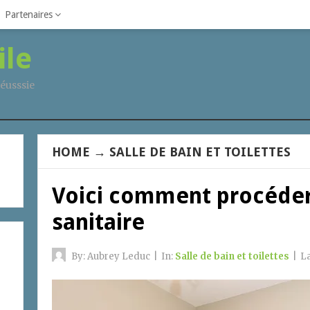
Partenaires
ile
éusssie
HOME
→
SALLE DE BAIN ET TOILETTES
Voici comment procéder
sanitaire
By:
Aubrey Leduc
|
In:
Salle de bain et toilettes
|
L