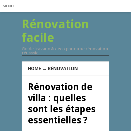
MENU
Rénovation
facile
Guide travaux & déco pour une rénovation
réusssie
HOME
→
RÉNOVATION
Rénovation de
villa : quelles
sont les étapes
essentielles ?