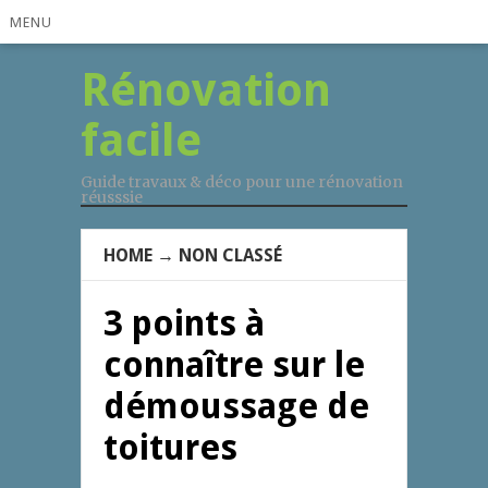
MENU
Rénovation
facile
Guide travaux & déco pour une rénovation
réusssie
HOME
→
NON CLASSÉ
3 points à
connaître sur le
démoussage de
toitures