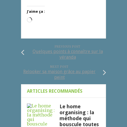
J’aime ça :
Chargement…
PREVIOUS POST
Quelques points à connaître sur la
véranda
NEXT POST
Relooker sa maison grâce au papier
peint
ARTICLES RECOMMANDÉS
Le home
organising : la
méthode qui
bouscule toutes