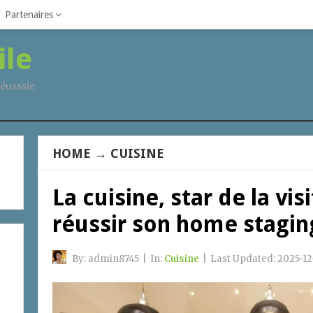
Partenaires
ile
éusssie
HOME
→
CUISINE
La cuisine, star de la vi
réussir son home stagin
By:
admin8745
|
In:
Cuisine
|
Last Updated:
2025-12