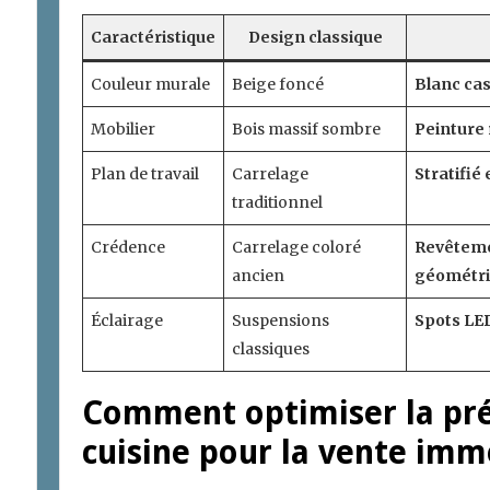
Caractéristique
Design classique
Couleur murale
Beige foncé
Blanc cas
Mobilier
Bois massif sombre
Peinture 
Plan de travail
Carrelage
Stratifié 
traditionnel
Crédence
Carrelage coloré
Revêteme
ancien
géométr
Éclairage
Suspensions
Spots LED
classiques
Comment optimiser la pré
cuisine pour la vente immo