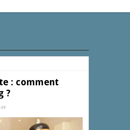
site : comment
g ?
-29