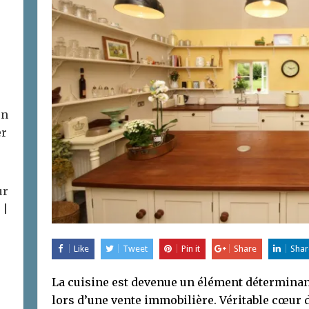
on
er
ur
 |
Like
Tweet
Pin it
Share
Shar
La cuisine est devenue un élément déterminan
lors d’une vente immobilière. Véritable cœur d