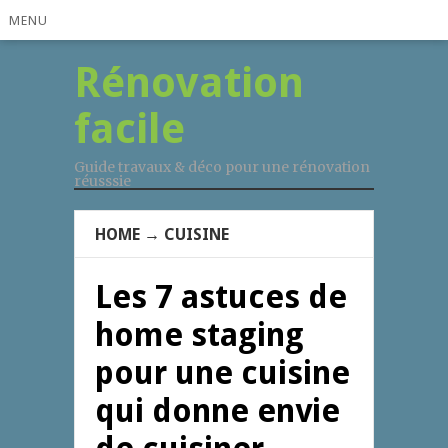
MENU
Rénovation
facile
Guide travaux & déco pour une rénovation
réusssie
HOME
→
CUISINE
Les 7 astuces de
home staging
pour une cuisine
qui donne envie