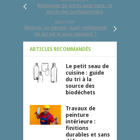
PREVIOUS POST
Nettoyage de vitres sans trace : le
secret des professionnels
NEXT POST
Rénover un garage : quel revêtement
de sol est le plus résistant ?
ARTICLES RECOMMANDÉS
Le petit seau de
cuisine : guide
du tri à la
source des
biodéchets
Travaux de
peinture
intérieure :
finitions
durables et sans