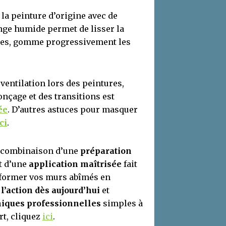
la peinture d’origine avec de
onge humide permet de lisser la
fines, gomme progressivement les
ventilation lors des peintures,
onçage et des transitions est
ée
. D’autres astuces pour masquer
ci
.
a combinaison d’une
préparation
t d’une
application maîtrisée
fait
nsformer vos murs abîmés en
 l’action dès aujourd’hui
et
iques professionnelles
simples à
rt, cliquez
ici
.