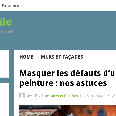
Partenaires
ile
éusssie
HOME
→
MURS ET FAÇADES
Masquer les défauts d’u
peinture : nos astuces
By:
Tilly
|
In:
Murs et façades
|
Last Updated:
2025