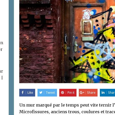
on
er
ur
 |
Like
Tweet
Pin it
Share
Shar
Un mur marqué par le temps peut vite ternir l’
Microfissures, anciens trous, coulures et tra