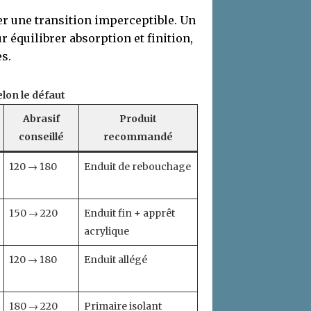
er une transition imperceptible. Un
 équilibrer absorption et finition,
es.
lon le défaut
Abrasif
Produit
conseillé
recommandé
120 → 180
Enduit de rebouchage
150 → 220
Enduit fin + apprêt
acrylique
120 → 180
Enduit allégé
180 → 220
Primaire isolant