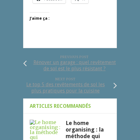
J’aime ça :
PREVIOUS POST
Rénover un garage : quel revêtement
de sol est le plus résistant ?
NEXT POST
Le top 5 des revêtements de sol les
plus pratiques pour la cuisine
ARTICLES RECOMMANDÉS
Le home
organising : la
méthode qui