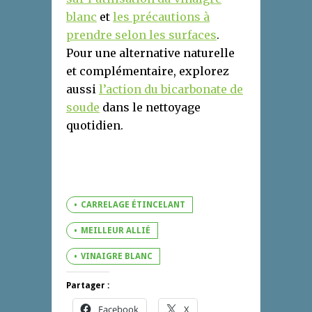
blanc
et
les précautions à
prendre selon les surfaces
.
Pour une alternative naturelle
et complémentaire, explorez
aussi
l’action du bicarbonate de
soude
dans le nettoyage
quotidien.
CARRELAGE ÉTINCELANT
MEILLEUR ALLIÉ
VINAIGRE BLANC
Partager :
Facebook
X