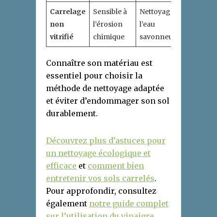
Carrelage
Sensible à
Nettoyage à
non
l’érosion
l’eau
vitrifié
chimique
savonneuse
Connaître son matériau est
essentiel pour choisir la
méthode de nettoyage adaptée
et éviter d’endommager son sol
durablement.
Découvrez plus d’astuces pour
un nettoyage écologique et
efficace
et
comment bien
entretenir vos sols carrelés
.
Pour approfondir, consultez
également
notre guide complet
sur l’utilisation du vinaigre