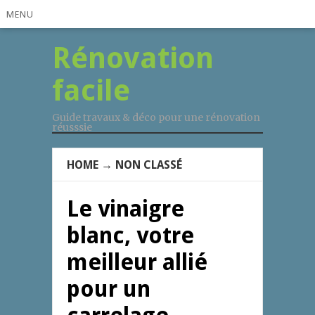
MENU
Rénovation
facile
Guide travaux & déco pour une rénovation
réusssie
HOME
→
NON CLASSÉ
Le vinaigre
blanc, votre
meilleur allié
pour un