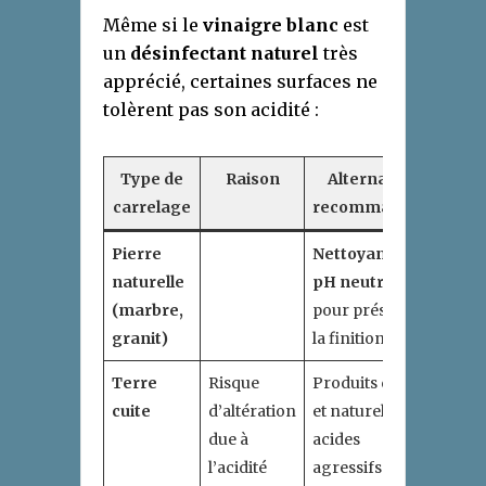
Même si le
vinaigre blanc
est
un
désinfectant naturel
très
apprécié, certaines surfaces ne
tolèrent pas son acidité :
Type de
Raison
Alternative
carrelage
recommandée
Pierre
Nettoyants au
naturelle
pH neutre
(marbre,
pour préserver
granit)
la finition
Terre
Risque
Produits doux
cuite
d’altération
et naturels sans
due à
acides
l’acidité
agressifs