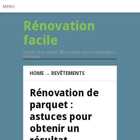
MENU
Rénovation
facile
Guide travaux & déco pour une rénovation
réusssie
HOME
→
REVÊTEMENTS
Rénovation de
parquet :
astuces pour
obtenir un