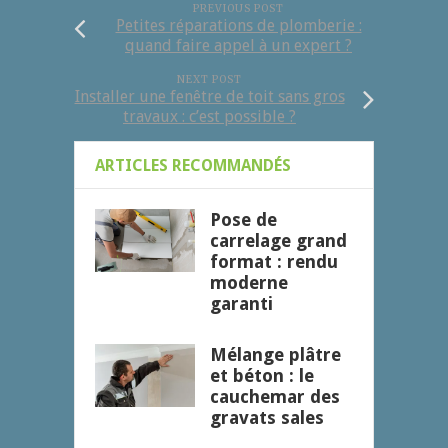
PREVIOUS POST
Petites réparations de plomberie :
quand faire appel à un expert ?
NEXT POST
Installer une fenêtre de toit sans gros
travaux : c’est possible ?
ARTICLES RECOMMANDÉS
Pose de
carrelage grand
format : rendu
moderne
garanti
Mélange plâtre
et béton : le
cauchemar des
gravats sales