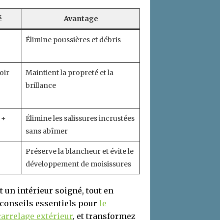
é
Avantage
Élimine poussières et débris
oir
Maintient la propreté et la
brillance
 +
Élimine les salissures incrustées
sans abîmer
Préserve la blancheur et évite le
développement de moisissures
t un intérieur soigné, tout en
s conseils essentiels pour
le
carrelage extérieur
, et transformez