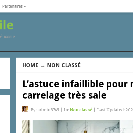
Partenaires
ile
éusssie
HOME
→
NON CLASSÉ
L’astuce infaillible pour
carrelage très sale
By:
admin8745
|
In:
Non classé
|
Last Updated:
202