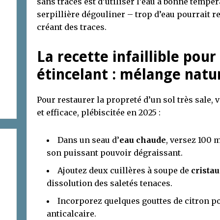
sans traces est d’utiliser l’eau à bonne tempér
serpillière dégouliner – trop d’eau pourrait r
créant des traces.
La recette
infaillible
pour 
étincelant : mélange natu
Pour restaurer la propreté d’un sol très sale, 
et efficace, plébiscitée en 2025 :
Dans un seau d’
eau chaude
, versez 100 
son puissant pouvoir dégraissant.
Ajoutez deux cuillères à soupe de
crista
dissolution des saletés tenaces.
Incorporez quelques gouttes de citron po
anticalcaire.