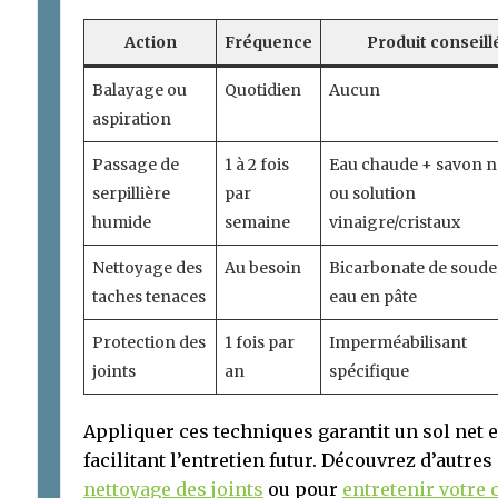
Action
Fréquence
Produit conseill
Balayage ou
Quotidien
Aucun
aspiration
Passage de
1 à 2 fois
Eau chaude + savon n
serpillière
par
ou solution
humide
semaine
vinaigre/cristaux
Nettoyage des
Au besoin
Bicarbonate de soude
taches tenaces
eau en pâte
Protection des
1 fois par
Imperméabilisant
joints
an
spécifique
Appliquer ces techniques garantit un sol net e
facilitant l’entretien futur. Découvrez d’autre
nettoyage des joints
ou pour
entretenir votre 