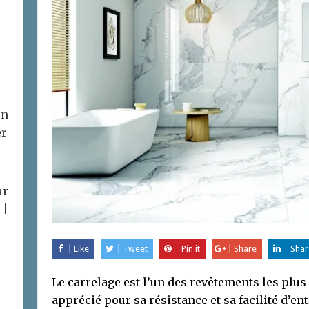
on
er
ur
 |
Like
Tweet
Pin it
Share
Shar
Le carrelage est l’un des revêtements les plu
apprécié pour sa résistance et sa facilité d’ent