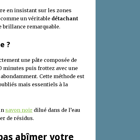
ère en insistant sur les zones
t comme un véritable
détachant
e brillance remarquable.
e ?
rectement une pâte composée de
0 minutes puis frottez avec une
ez abondamment. Cette méthode est
bliés mais essentiels à la
 un
savon noir
dilué dans de l’eau
ser de résidus.
 pas abîmer votre