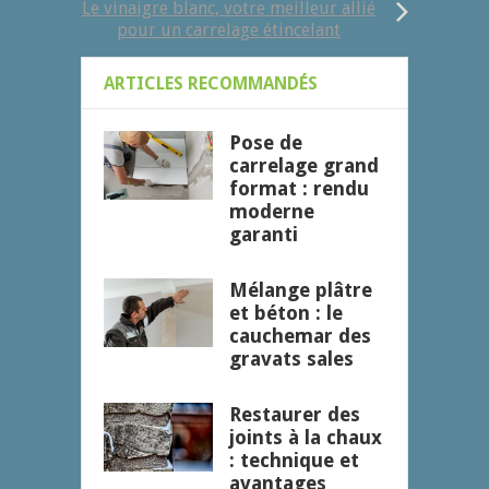
Le vinaigre blanc, votre meilleur allié
pour un carrelage étincelant
ARTICLES RECOMMANDÉS
Pose de
carrelage grand
format : rendu
moderne
garanti
Mélange plâtre
et béton : le
cauchemar des
gravats sales
Restaurer des
joints à la chaux
: technique et
avantages