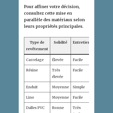
Pour affiner votre décision,
consultez cette mise en
parallèle des matériaux selon
leurs propriétés principales.
Type de
Solidité
Entretien
Imperméab
revêtement
Carrelage
Élevée
Facile
Bonne
Résine
Très
Facile
Excellente
élevée
Enduit
Moyenne
Simple
Bonne
Lino
Moyenne
Facile
Correcte
Dalles PVC
Bonne
Très
Bonne