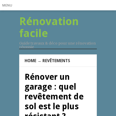
MENU
Rénovation
facile
Guide travaux & déco pour une rénovation
réusssie
HOME
→
REVÊTEMENTS
Rénover un
garage : quel
revêtement de
sol est le plus