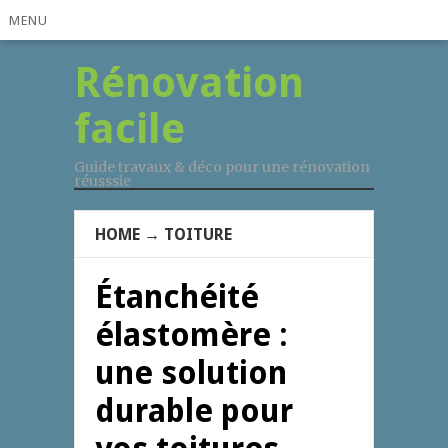
MENU
Rénovation
facile
Guide travaux & déco pour une rénovation
réusssie
HOME
→
TOITURE
Étanchéité
élastomère :
une solution
durable pour