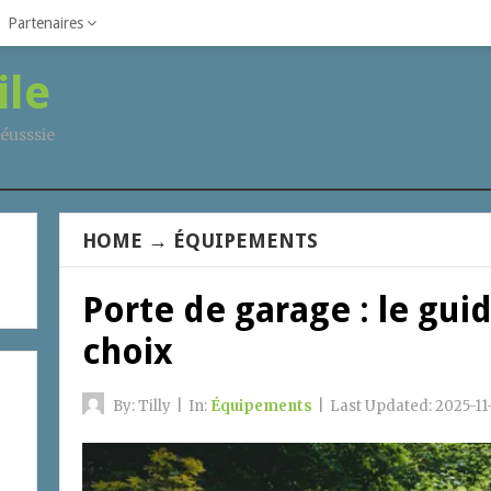
Partenaires
ile
éusssie
HOME
→
ÉQUIPEMENTS
Porte de garage : le guid
choix
By:
Tilly
|
In:
Équipements
|
Last Updated:
2025-11