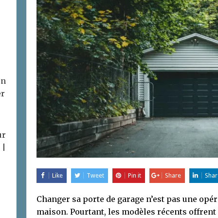
on
er
ur
 |
Like
Tweet
Pin it
Share
Shar
Changer sa porte de garage n’est pas une opér
maison. Pourtant, les modèles récents offrent