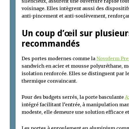
silencieux, assurent une ouverture rapide tout
voisinage. Elles intègrent aussi des dispositif
anti-pincement et anti-soulèvement, renforçant
Un coup d’œil sur plusieu
recommandés
Des portes modernes comme la
Novoferm Pr
sandwich en acier et mousse polyuréthane, mo
isolation renforcée. Elles se distinguent par le
thermique convaincant.
Pour des budgets serrés, la porte basculante
A
intégré facilitant l’entrée, à manipulation ma
modeste, elle demeure une solution efficace et
Les portes à enroulement en aluminium comm