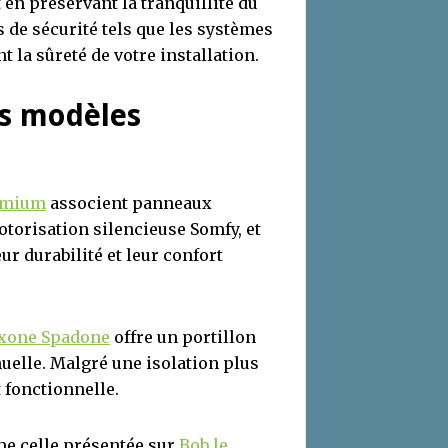
 en préservant la tranquillité du
s de sécurité tels que les systèmes
 la sûreté de votre installation.
rs modèles
emium
associent panneaux
torisation silencieuse Somfy, et
ur durabilité et leur confort
xone Spadone
offre un portillon
nuelle. Malgré une isolation plus
 fonctionnelle.
e celle présentée sur
Bob le