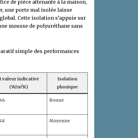
ffice de pièce attenante à la maison,
r, une porte mal isolée laisse
 global. Cette isolation s’appuie sur
i une mousse de polyuréthane sans
paratif simple des performances
R valeur indicative
Isolation
(W/m²K)
phonique
,46
Bonne
,48
Moyenne