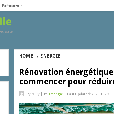
Partenaires
ile
éusssie
HOME
→
ENERGIE
Rénovation énergétique 
commencer pour réduire
By:
Tilly
|
In:
Energie
|
Last Updated:
2025-11-28