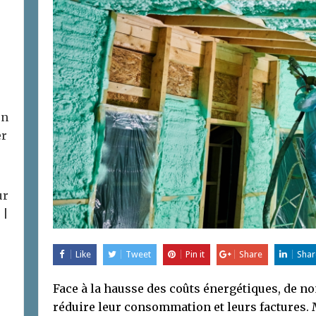
on
er
ur
 |
Like
Tweet
Pin it
Share
Shar
Face à la hausse des coûts énergétiques, de 
réduire leur consommation et leurs factures.