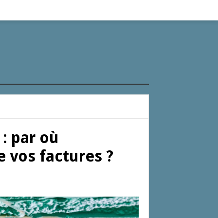
: par où
 vos factures ?