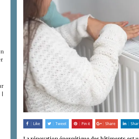
on
er
ur
 |
Like
Tweet
Pin it
Share
Shar
La rénovation énergétique des bâtiments est u