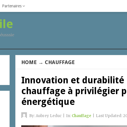
Partenaires
ile
éusssie
HOME
→
CHAUFFAGE
Innovation et durabilité
chauffage à privilégier 
énergétique
By:
Aubrey Leduc
|
In:
Chauffage
|
Last Updated:
2