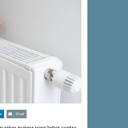
e
Email
n enjeu majeur pour lutter contre