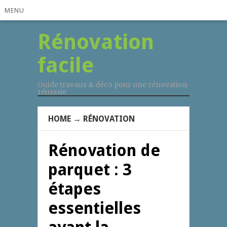
MENU
Rénovation
facile
Guide travaux & déco pour une rénovation
réusssie
HOME
→
RÉNOVATION
Rénovation de
parquet : 3
étapes
essentielles