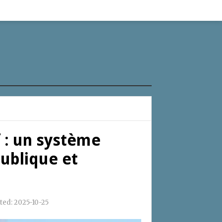
f : un système
publique et
ted:
2025-10-25