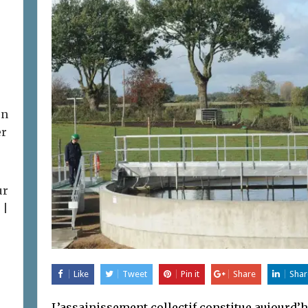
on
er
ur
 |
Like
Tweet
Pin it
Share
Shar
L’assainissement collectif constitue aujourd’