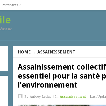
Partenaires
ile
éusssie
HOME
→
ASSAINISSEMENT
Assainissement collecti
essentiel pour la santé 
l’environnement
By:
Aubrey Leduc
|
In:
Assainissement
|
Last Upda