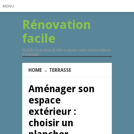
MENU
Rénovation
facile
Guide travaux & déco pour une rénovation
réusssie
HOME
→
TERRASSE
Aménager son
espace
extérieur :
choisir un