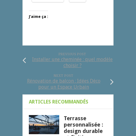
J’aime ça :
PREVIOUS POST
Installer une cheminée : quel modèle
choisir ?
NEXT POST
Rénovation de balcon : Idées Déco
pour un Espace Urbain
ARTICLES RECOMMANDÉS
Terrasse
personnalisée :
design durable