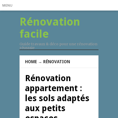
MENU
Rénovation
facile
Guide travaux & déco pour une rénovation
réusssie
HOME
→
RÉNOVATION
Rénovation
appartement :
les sols adaptés
aux petits