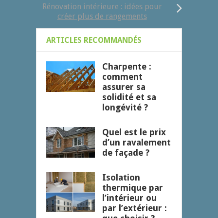
Rénovation intérieure : idées pour
créer plus de rangements
ARTICLES RECOMMANDÉS
Charpente :
comment
assurer sa
solidité et sa
longévité ?
Quel est le prix
d’un ravalement
de façade ?
Isolation
thermique par
l’intérieur ou
par l’extérieur :