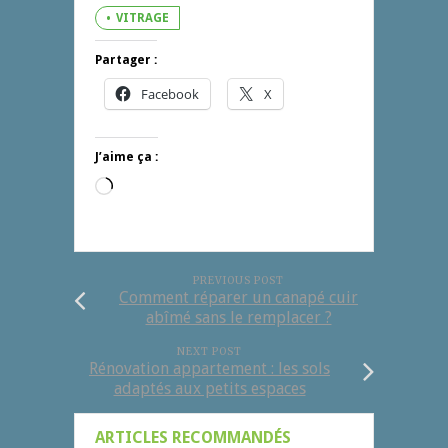
VITRAGE
Partager :
Facebook
X
J’aime ça :
Chargement…
PREVIOUS POST
Comment réparer un canapé cuir
abîmé sans le remplacer ?
NEXT POST
Rénovation appartement : les sols
adaptés aux petits espaces
ARTICLES RECOMMANDÉS