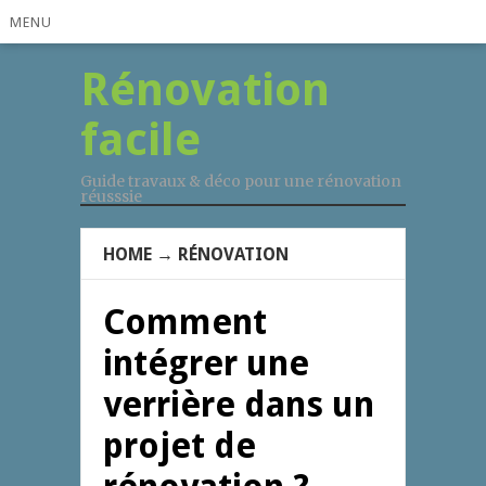
MENU
Rénovation
facile
Guide travaux & déco pour une rénovation
réusssie
HOME
→
RÉNOVATION
Comment
intégrer une
verrière dans un
projet de