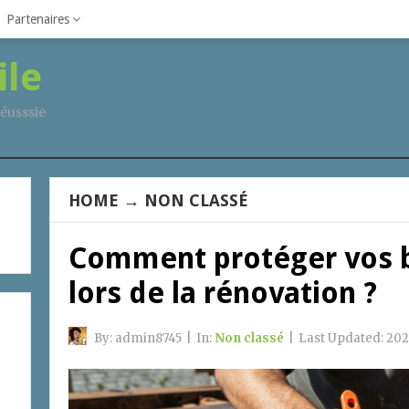
Partenaires
ile
éusssie
HOME
→
NON CLASSÉ
Comment protéger vos b
lors de la rénovation ?
By:
admin8745
|
In:
Non classé
|
Last Updated:
202