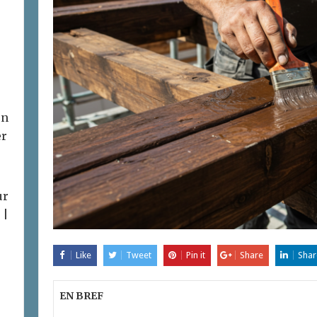
on
er
ur
 |
Like
Tweet
Pin it
Share
Shar
EN BREF