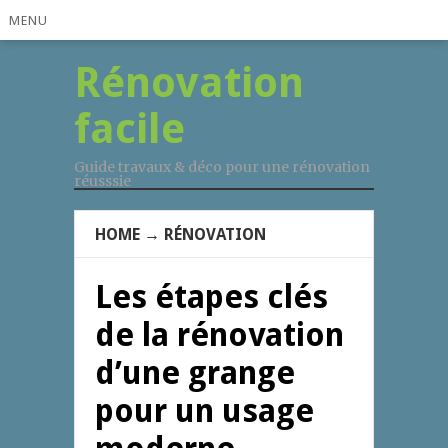
MENU
Rénovation
facile
Guide travaux & déco pour une rénovation
réusssie
HOME
→
RÉNOVATION
Les étapes clés
de la rénovation
d’une grange
pour un usage