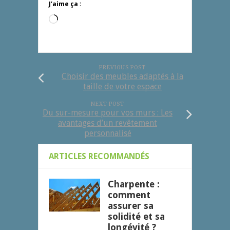
J’aime ça :
Chargement…
PREVIOUS POST
Choisir des meubles adaptés à la
taille de votre espace
NEXT POST
Du sur-mesure pour vos murs : Les
avantages d’un revêtement
personnalisé
ARTICLES RECOMMANDÉS
Charpente :
comment
assurer sa
solidité et sa
longévité ?