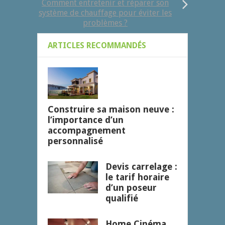
Comment entretenir et réparer son
système de chauffage pour éviter les
problèmes ?
ARTICLES RECOMMANDÉS
Construire sa maison neuve :
l’importance d’un
accompagnement
personnalisé
Devis carrelage :
le tarif horaire
d’un poseur
qualifié
Home Cinéma