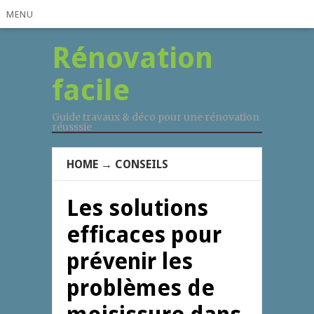
MENU
Rénovation
facile
Guide travaux & déco pour une rénovation
réusssie
HOME
→
CONSEILS
Les solutions
efficaces pour
prévenir les
problèmes de