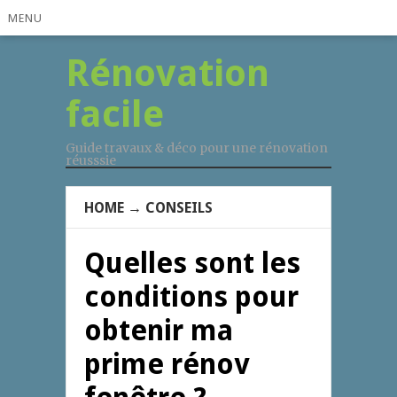
MENU
Rénovation
facile
Guide travaux & déco pour une rénovation
réusssie
HOME
→
CONSEILS
Quelles sont les
conditions pour
obtenir ma
prime rénov