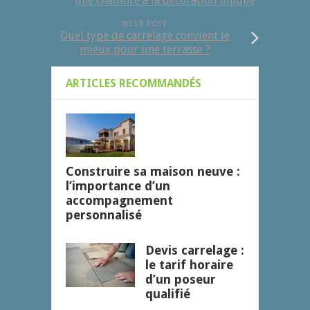
une chambre à la décoration unique
NEXT POST
Quel type de carrelage convient le
mieux pour une terrasse ?
ARTICLES RECOMMANDÉS
Construire sa maison neuve :
l’importance d’un
accompagnement
personnalisé
Devis carrelage :
le tarif horaire
d’un poseur
qualifié