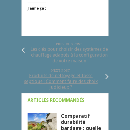
J’aime ça :
PREVIOUS POST
Les clés pour choisir des systèmes de
chauffage adaptés à la configuration
de votre maison
NEXT POST
Produits de nettoyage et fosse
septique : Comment faire des choix
judicieux ?
ARTICLES RECOMMANDÉS
Comparatif
durabilité
bardage : quelle