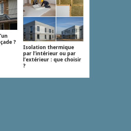
d’un
çade ?
Isolation thermique
par l’intérieur ou par
l’extérieur : que choisir
?