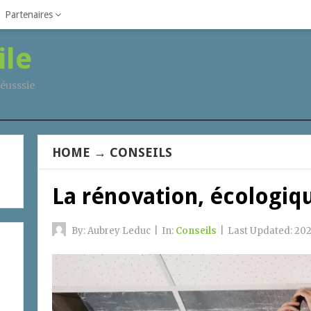
Partenaires
ile
éusssie
HOME
→
CONSEILS
La rénovation, écologi
By:
Aubrey Leduc
|
In:
Conseils
|
Last Updated:
202