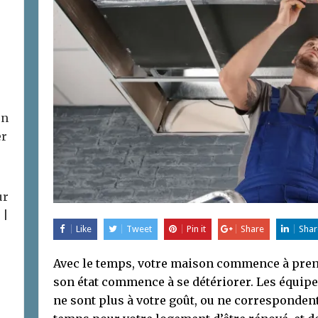
on
er
ur
 |
Like
Tweet
Pin it
Share
Shar
Avec le temps, votre maison commence à pren
son état commence à se détériorer. Les équip
ne sont plus à votre goût, ou ne correspondent 