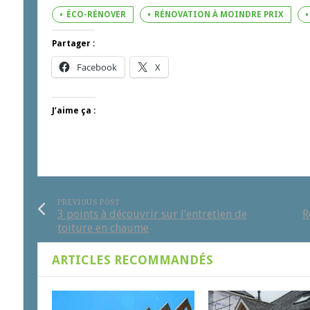
ÉCO-RÉNOVER
RÉNOVATION À MOINDRE PRIX
Partager :
Facebook
X
J’aime ça :
PREVIOUS POST
3 points à découvrir sur l’entretien de
R
toiture en chaume
ARTICLES RECOMMANDÉS