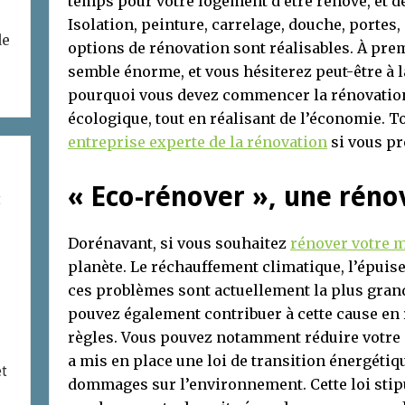
temps pour votre logement d’être rénové, et de
Isolation, peinture, carrelage, douche, portes,
de
options de rénovation sont réalisables. À pre
semble énorme, et vous hésiterez peut-être à l
pourquoi vous devez commencer la rénovation
écologique, tout en réalisant de l’économie. To
entreprise experte de la rénovation
si vous pr
« Eco-rénover », une réno
t
Dorénavant, si vous souhaitez
rénover votre 
planète. Le réchauffement climatique, l’épuis
ces problèmes sont actuellement la plus gran
pouvez également contribuer à cette cause en r
règles. Vous pouvez notamment réduire votre
a mis en place une loi de transition énergétiqu
et
dommages sur l’environnement. Cette loi stipu