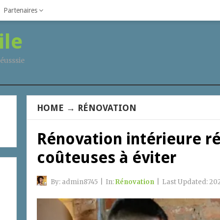
Partenaires
ile
éusssie
HOME
→
RÉNOVATION
Rénovation intérieure ré
coûteuses à éviter
By:
admin8745
|
In:
Rénovation
|
Last Updated:
202