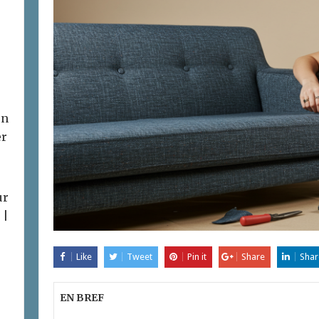
on
er
ur
 |
Like
Tweet
Pin it
Share
Shar
EN BREF