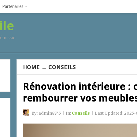
Partenaires
ile
éusssie
HOME
→
CONSEILS
Rénovation intérieure : 
rembourrer vos meuble
By:
admin8745
|
In:
Conseils
|
Last Updated:
2025-