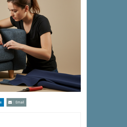
e
Email