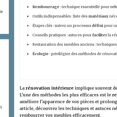
Rembourrage
: technique essentielle pour
rel
de
Outils indispensables : liste des
matériaux
néce
Étapes clés : suivez un processus
défini
pour un
Conseils pratiques : astuces pour
faciliter
la ré
Restauration des meubles anciens : techniques
Écologie
: privilégiez des méthodes de rénova
t
La
rénovation intérieure
implique souvent de
L’une des méthodes les plus efficaces est le
r
améliore l’apparence de vos pièces et prolonge
et
article, découvrez les techniques et astuces n
rembourrer vos meubles efficacement.